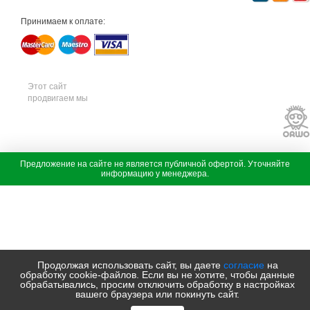
н
и
Принимаем к оплате:
к
а
м
т
д
с
а
Этот сайт
д
продвигаем мы
о
в
а
я
т
е
х
с
Предложение на сайте не является публичной офертой. Уточняйте
н
а
информацию у менеджера.
и
д
к
о
а
в
ш
а
т
я
и
т
л
е
ь
х
с
н
Продолжая использовать сайт, вы даете
согласие
на
а
и
обработку cookie-файлов. Если вы не хотите, чтобы данные
д
к
обрабатывались, просим отключить обработку в настройках
о
а
вашего браузера или покинуть сайт.
в
м
а
т