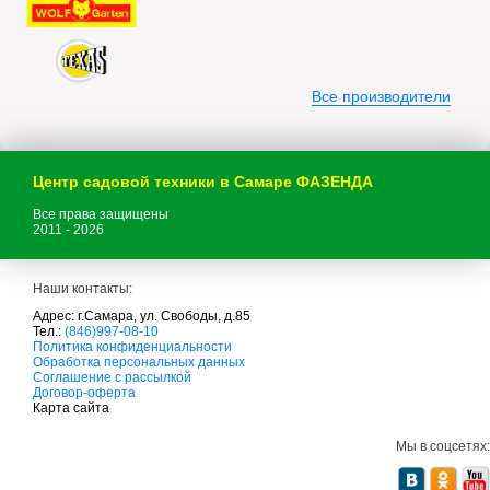
Все производители
Центр садовой техники в Самаре ФАЗЕНДА
Все права защищены
2011 - 2026
Наши контакты:
Адрес: г.Самара, ул. Свободы, д.85
Тел.:
(846)997-08-10
с
Политика конфиденциальности
а
Обработка персональных данных
д
Соглашение с рассылкой
о
Договор-оферта
в
Карта сайта
а
я
Мы в соцсетях:
т
е
х