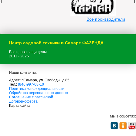
Все производители
Центр садовой техники в Самаре ФАЗЕНДА
Все права защищены
2011 - 2026
Наши контакты:
Адрес: г.Самара, ул. Свободы, д.85
Тел.:
(846)997-08-10
с
Политика конфиденциальности
а
Обработка персональных данных
д
Соглашение с рассылкой
о
Договор-оферта
в
Карта сайта
а
я
Мы в соцсетях:
т
е
х
н
и