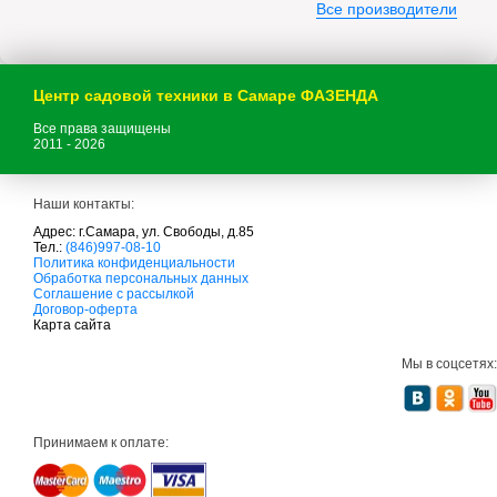
Все производители
Центр садовой техники в Самаре ФАЗЕНДА
Все права защищены
2011 - 2026
Наши контакты:
Адрес: г.Самара, ул. Свободы, д.85
Тел.:
(846)997-08-10
с
Политика конфиденциальности
а
Обработка персональных данных
д
Соглашение с рассылкой
о
Договор-оферта
в
Карта сайта
а
я
Мы в соцсетях:
т
е
х
н
и
Принимаем к оплате:
к
а
м
т