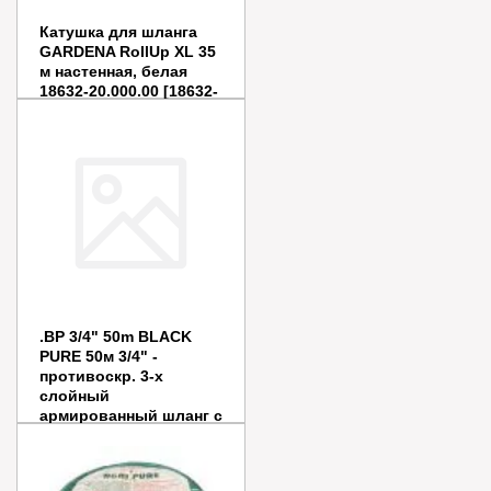
Катушка для шланга
GARDENA RollUp XL 35
м настенная, белая
18632-20.000.00 [18632-
20.000.00]
Цена:
17 900
руб.
Заказать
Купить в 1 клик
.BP 3/4" 50m BLACK
PURE 50м 3/4" -
противоскр. 3-х
слойный
армированный шланг с
внеш.покрытием
Цена:
14 142
руб.