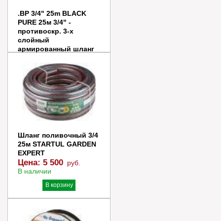
.BP 3/4" 25m BLACK
PURE 25м 3/4" -
противоскр. 3-х
слойный
армированный шланг
Р=8 Bar
Цена:
8 300
руб.
В наличии
В корзину
Купить в 1 клик
Шланг поливочный 3/4
25м STARTUL GARDEN
EXPERT
Цена:
5 500
руб.
В наличии
В корзину
Купить в 1 клик