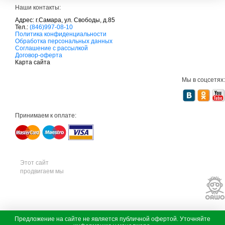
Наши контакты:
Адрес: г.Самара, ул. Свободы, д.85
Тел.:
(846)997-08-10
с
Политика конфиденциальности
а
Обработка персональных данных
д
Соглашение с рассылкой
о
Договор-оферта
в
Карта сайта
а
я
Мы в соцсетях:
т
е
х
н
и
Принимаем к оплате:
к
а
м
т
д
с
а
Этот сайт
д
продвигаем мы
о
в
а
я
т
е
х
с
Предложение на сайте не является публичной офертой. Уточняйте
н