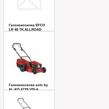
Газонокосилка EFCO
LR 48 TK ALLROAD
PLUS 4
Цена:
71 990
руб.
В наличии
В корзину
Купить в 1 клик
Газонокосилка solo by
AL-KO 4739 VSI-A
Цена:
71 330
руб.
В наличии
В корзину