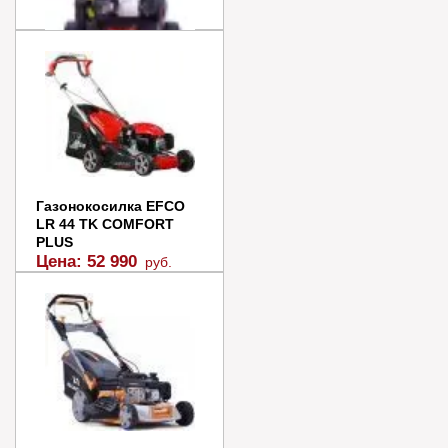
Газонокосилка GEOS
Classic 46 SP-K Plus
Цена:
56 990
руб.
В наличии
В корзину
Газонокосилка EFCO
LR 44 TK COMFORT
Купить в 1 клик
PLUS
Цена:
52 990
руб.
В наличии
В корзину
Купить в 1 клик