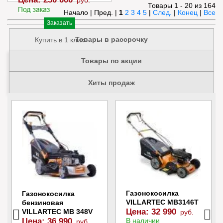
руб.
Товары 1 - 20 из 164
Начало | Пред. |
1
2
3
4
5
|
След.
|
Конец
|
Все
Заказать
Товары в рассрочку
Купить в 1 клик
Товары по акции
Хиты продаж
Газонокосилка
Газонокосилка
VILLARTEC MB3146T
бензиновая
Цена:
32 990
VILLARTEC MB 348V
руб.
В наличии
Цена:
36 990
руб.