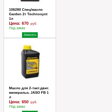
106280 Спец/масло
Garden 2т Technosynt
1л
Цена:
670
руб.
Заказать
Купить в 1 клик
Масло для 2-такт.двиг.
минеральн. JASO FB 1
л
Цена:
650
руб.