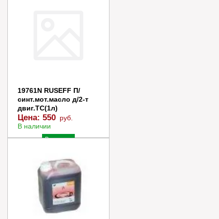
Купить в 1 клик
19761N RUSEFF П/
синт.мот.масло д/2-т
двиг.TC(1л)
Цена:
550
руб.
В наличии
В корзину
Купить в 1 клик