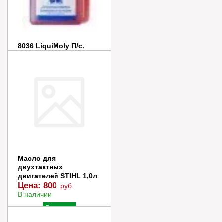
8036 LiquiMoly П/с.
мот.масло д/2-т.двиг. 2-
Takt-Motoroil TC (0,25л)
Цена:
850
руб.
В наличии
В корзину
Купить в 1 клик
Масло для
двухтактных
двигателей STIHL 1,0л
Цена:
800
руб.
В наличии
В корзину