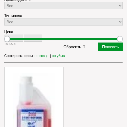
Тип масла
Цена
180
6500
Сортировка цены:
по возвр.
|
по убыв.