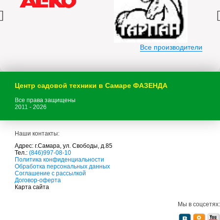
Все производители
Центр садовой техники в Самаре ФАЗЕНДА
Все права защищены
2011 - 2026
Наши контакты:
Адрес: г.Самара, ул. Свободы, д.85
Тел.:
(846)997-08-10
с
Политика конфиденциальности
а
Обработка персональных данных
д
Соглашение с рассылкой
о
Договор-оферта
в
Карта сайта
а
я
Мы в соцсетях:
т
е