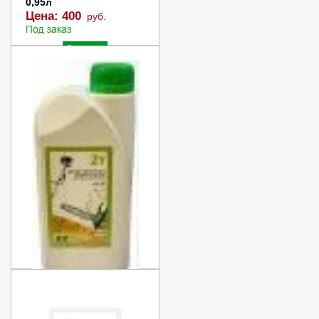
0,95л
Цена:
400
руб.
Заказать
Купить в 1 клик
Масло "ECO" моторное
2-тактное минеральное