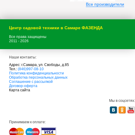
Все производители
Центр садовой техники в Самаре ФАЗЕНДА
Все права защищены
2011 - 2026
Наши контакты:
Адрес: г.Самара, ул. Свободы, д.85
Тел.:
(846)997-08-10
с
Политика конфиденциальности
а
Обработка персональных данных
д
Соглашение с рассылкой
о
Договор-оферта
в
Карта сайта
а
я
Мы в соцсетях:
т
е
х
н
и
Принимаем к оплате:
к
а
м