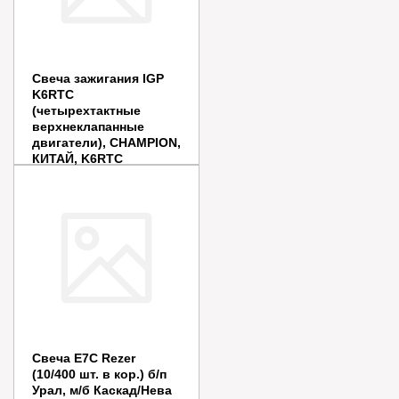
Свеча зажигания IGP
K6RTC
(четырехтактные
верхнеклапанные
двигатели), CHAMPION,
КИТАЙ, K6RTC
Цена:
200
руб.
В наличии
В корзину
Купить в 1 клик
Свеча E7C Rezer
(10/400 шт. в кор.) б/п
Урал, м/б Каскад/Нева