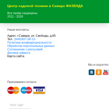
Центр садовой техники в Самаре ФАЗЕНДА
Все права защищены
2011 - 2026
Наши контакты:
Адрес: г.Самара, ул. Свободы, д.85
Тел.:
(846)997-08-10
с
Политика конфиденциальности
а
Обработка персональных данных
д
Соглашение с рассылкой
о
Договор-оферта
в
Карта сайта
а
я
Мы в соцсетях:
т
е
х
н
и
Принимаем к оплате:
к
а
м
т
д
с
а
Этот сайт
д