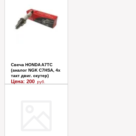
Свеча HONDA A7TC
(аналог NGK C7HSA, 4х
такт двиг. скутер)
Цена:
200
руб.
Заказать
Купить в 1 клик