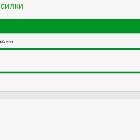
силки
 об/мин