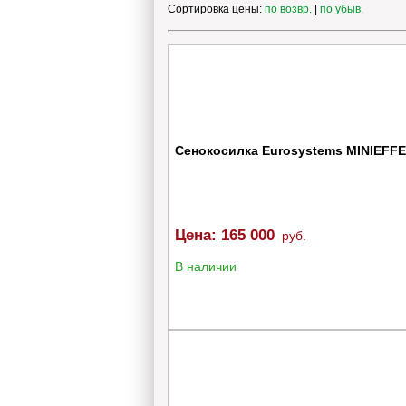
Сортировка цены:
по возвр.
|
по убыв.
123
190
Стартер
Топливо
Сенокосилка Eurosystems MINIEFFE 
Изготовитель
Цена:
165 000
руб.
Объем топливного бака, л
В наличии
0.8
1
Охлаждение
Масса, кг