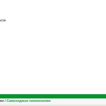
ости
лки
/
Самоходные сенокосилки