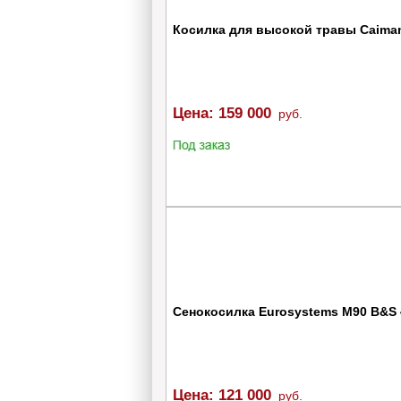
48
60
Косилка для высокой травы Caiman
Страна - изготовитель
Цена:
159 000
руб.
Производитель
Ширина захвата, мм
510
1020
Площадь обработки, м2
2000
10000
Сенокосилка Eurosystems M90 B&S 
Тип газонокосилки
Колеса
Цена:
121 000
руб.