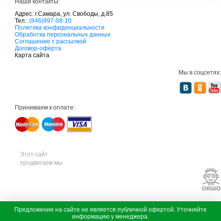
Наши контакты:
Адрес: г.Самара, ул. Свободы, д.85
Тел.:
(846)997-08-10
с
Политика конфиденциальности
а
Обработка персональных данных
д
Соглашение с рассылкой
о
Договор-оферта
в
Карта сайта
а
я
Мы в соцсетях:
т
е
х
н
и
Принимаем к оплате:
к
а
м
т
д
с
а
Этот сайт
д
продвигаем мы
о
в
а
я
т
е
х
с
Предложение на сайте не является публичной офертой. Уточняйте
н
а
информацию у менеджера.