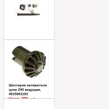
Натяжитель цепи 240
комплект, CHAMPION,
КИТАЙ, 4015004202
Цена:
250
руб.
В наличии
В корзину
Купить в 1 клик
Шестерня натяжителя
цепи 240 ведущая,
4015001103
Цена:
200
руб.
В наличии