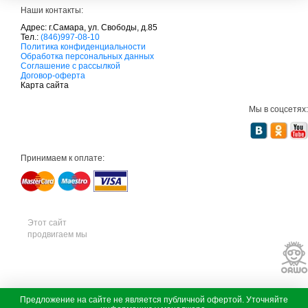
Наши контакты:
Адрес: г.Самара, ул. Свободы, д.85
Тел.:
(846)997-08-10
с
Политика конфиденциальности
а
Обработка персональных данных
д
Соглашение с рассылкой
о
Договор-оферта
в
Карта сайта
а
я
Мы в соцсетях:
т
е
х
н
и
Принимаем к оплате:
к
а
м
т
д
с
а
Этот сайт
д
продвигаем мы
о
в
а
я
т
е
х
с
Предложение на сайте не является публичной офертой. Уточняйте
н