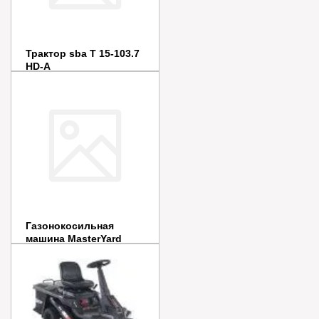
Трактор sba T 15-103.7
HD-A
Цена:
233 190
руб.
Заказать
Купить в 1 клик
Газонокосильная
машина MasterYard
ES1233H 12 л.с.
Цена:
199 990
руб.
Заказать