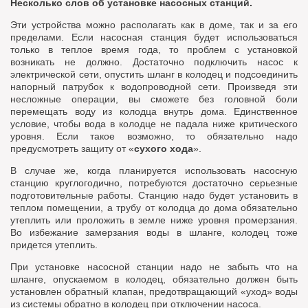
Несколько слов об установке насосных станций.
Эти устройства можно располагать как в доме, так и за его
пределами. Если насосная станция будет использоваться
только в теплое время года, то проблем с установкой
возникать не должно. Достаточно подключить насос к
электрической сети, опустить шланг в колодец и подсоединить
напорный патрубок к водопроводной сети. Произведя эти
несложные операции, вы сможете без головной боли
перемещать воду из колодца внутрь дома. Единственное
условие, чтобы вода в колодце не падала ниже критического
уровня. Если такое возможно, то обязательно надо
предусмотреть защиту от «
сухого хода
».
В случае же, когда планируется использовать насосную
станцию круглогодично, потребуются достаточно серьезные
подготовительные работы. Станцию надо будет установить в
теплом помещении, а трубу от колодца до дома обязательно
утеплить или проложить в земле ниже уровня промерзания.
Во избежание замерзания воды в шланге, колодец тоже
придется утеплить.
При установке насосной станции надо не забыть что на
шланге, опускаемом в колодец, обязательно должен быть
установлен обратный клапан, предотвращающий «уход» воды
из системы обратно в колодец при отключении насоса.