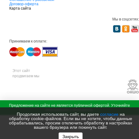
о
Договор-оферта
в
Карта сайта
а
я
Мы в соцсетях:
т
е
х
н
и
Принимаем к оплате:
к
а
м
т
д
с
а
Этот сайт
д
продвигаем мы
о
в
а
я
т
е
х
с
Предложение на сайте не является публичной офертой. Уточняйте
н
а
информацию у менеджера.
и
д
Продолжая использовать сайт, вы даете
согласие
на
к
о
обработку cookie-файлов. Если вы не хотите, чтобы данные
а
в
обрабатывались, просим отключить обработку в настройках
ш
а
вашего браузера или покинуть сайт.
т
я
и
т
Закрыть
л