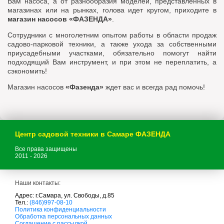
Вам насоса, а от разнообразия моделей, представленных в
магазинах или на рынках, голова идет кругом, приходите в
магазин насосов «ФАЗЕНДА»
.
Сотрудники с многолетним опытом работы в области продаж
садово-парковой техники, а также ухода за собственными
приусадебными участками, обязательно помогут найти
подходящий Вам инструмент, и при этом не переплатить, а
сэкономить!
Магазин насосов
«Фазенда»
ждет вас и всегда рад помочь!
Центр садовой техники в Самаре ФАЗЕНДА
Все права защищены
2011 - 2026
Наши контакты:
Адрес: г.Самара, ул. Свободы, д.85
Тел.:
(846)997-08-10
с
Политика конфиденциальности
а
Обработка персональных данных
д
Соглашение с рассылкой