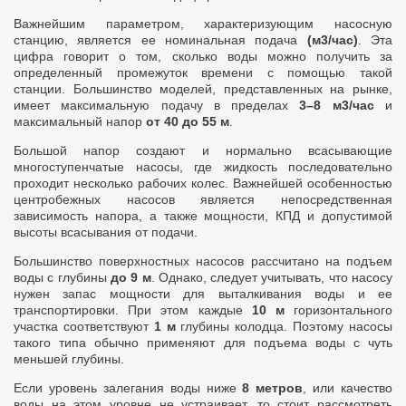
Важнейшим параметром, характеризующим насосную
станцию, является ее номинальная подача
(м3/час)
. Эта
цифра говорит о том, сколько воды можно получить за
определенный промежуток времени с помощью такой
станции. Большинство моделей, представленных на рынке,
имеет максимальную подачу в пределах
3–8 м3/час
и
максимальный напор
от 40 до 55 м
.
Большой напор создают и нормально всасывающие
многоступенчатые насосы, где жидкость последовательно
проходит несколько рабочих колес. Важнейшей особенностью
центробежных насосов является непосредственная
зависимость напора, а также мощности, КПД и допустимой
высоты всасывания от подачи.
Большинство поверхностных насосов рассчитано на подъем
воды с глубины
до 9 м
. Однако, следует учитывать, что насосу
нужен запас мощности для выталкивания воды и ее
транспортировки. При этом каждые
10 м
горизонтального
участка соответствуют
1 м
глубины колодца. Поэтому насосы
такого типа обычно применяют для подъема воды с чуть
меньшей глубины.
Если уровень залегания воды ниже
8 метров
, или качество
воды на этом уровне не устраивает, то стоит рассмотреть