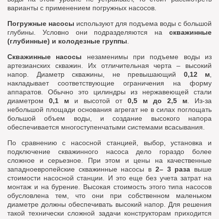
варианты с применением погружных насосов.
Погружные насосы
используют для подъема воды с большой
глубины. Условно они подразделяются на
скважинные
(глубинные) и колодезные группы
.
Скважинные насосы
незаменимы при подъеме воды из
артезианских скважин. Их отличительная черта – высокий
напор. Диаметр скважины, не превышающий
0,12 м
,
накладывает соответствующие ограничения на форму
аппаратов. Обычно это цилиндры из нержавеющей стали
диаметром
0,1 м
и высотой от
0,5 м до 2,5 м
. Из-за
небольшой площади основания агрегат не в силах поглощать
большой объем воды, и создание высокого напора
обеспечивается многоступенчатыми системами всасывания.
По сравнению с насосной станцией, выбор, установка и
подключение скважинного насоса дело гораздо более
сложное и серьезное. При этом и цены на качественные
западноевропейские скважинные насосы в
2– 3 раза
выше
стоимости насосной станции. И это еще без учета затрат на
монтаж и на бурение. Высокая стоимость этого типа насосов
обусловлена тем, что они при собственном маленьком
диаметре должны обеспечивать высокий напор. Для решения
такой технически сложной задачи конструкторам приходится