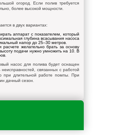
ольшой огород. Если полив требуется
льно, более высокой мощности.
ается в двух вариантах:
бирать аппарат с показателем, который
аксимальная глубина всасывания насоса
икальный напор до 25–30 метров.
и расчете желательно брать за основу
высоту подачи нужно умножить на 10. В
ров.
овый насос для полива будет оснащен
 неисправностей, связанных с работой
го при длительной работе помпы. При
ин дачный сезон.