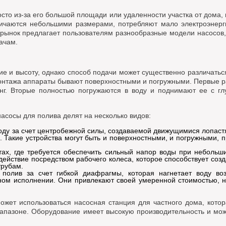
сто из-за его большой площади или удаленности участка от дома,
ичаются небольшими размерами, потребляют мало электроэнерг
рынок предлагает пользователям разнообразные модели насосов,
ачам.
е и высоту, однако способ подачи может существенно различаться
монтажа аппараты бывают поверхностными и погружными. Первые ра
анг. Вторые полностью погружаются в воду и поднимают ее с г
асосы для полива делят на несколько видов:
ду за счет центробежной силы, создаваемой движущимися лопаст
. Такие устройства могут быть и поверхностными, и погружными,
ах, где требуется обеспечить сильный напор воды при небольши
действие посредством рабочего колеса, которое способствует со
трубам.
полив за счет гибкой диафрагмы, которая нагнетает воду воз
ом исполнении. Они привлекают своей умеренной стоимостью, но
ожет использоваться насосная станция для частного дома, кото
иапазоне. Оборудование имеет высокую производительность и мо