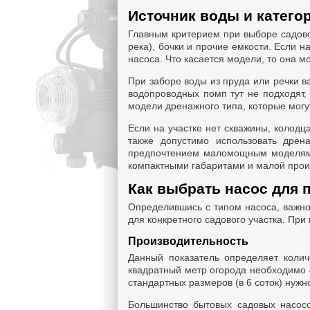
Источник воды и катего
Главным критерием при выборе садово
река), бочки и прочие емкости. Если н
насоса. Что касается модели, то она 
При заборе воды из пруда или речки в
водопроводных помп тут не подходят,
модели дренажного типа, которые могу
Если на участке нет скважины, колодц
также допустимо использовать дрен
предпочтением маломощным моделям.
компактными габаритами и малой прои
Как выбрать насос для 
Определившись с типом насоса, важно
для конкретного садового участка. Пр
Производительность
Данный показатель определяет колич
квадратный метр огорода необходимо 4
стандартных размеров (в 6 соток) нужно
Большинство бытовых садовых насосо