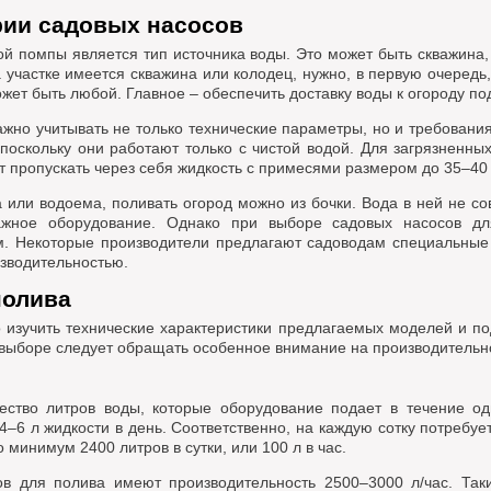
рии садовых насосов
й помпы является тип источника воды. Это может быть скважина, 
а участке имеется скважина или колодец, нужно, в первую очередь
может быть любой. Главное – обеспечить доставку воды к огороду п
ажно учитывать не только технические параметры, но и требовани
 поскольку они работают только с чистой водой. Для загрязненны
т пропускать через себя жидкость с примесями размером до 35–40
а или водоема, поливать огород можно из бочки. Вода в ней не со
ажное оборудование. Однако при выборе садовых насосов дл
 Некоторые производители предлагают садоводам специальные 
зводительностью.
полива
 изучить технические характеристики предлагаемых моделей и под
и выборе следует обращать особенное внимание на производительно
ество литров воды, которые оборудование подает в течение од
–6 л жидкости в день. Соответственно, на каждую сотку потребуетс
 минимум 2400 литров в сутки, или 100 л в час.
в для полива имеют производительность 2500–3000 л/час. Таки