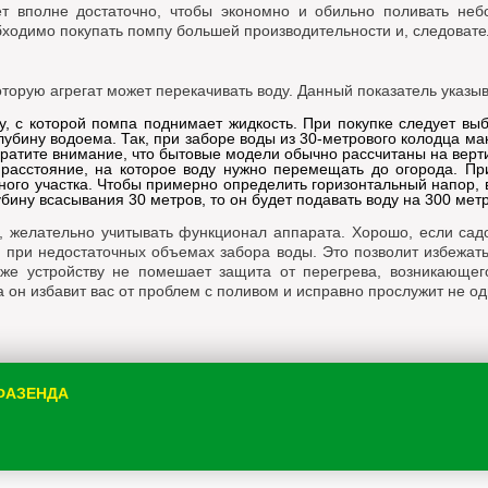
ет вполне достаточно, чтобы экономно и обильно поливать неб
бходимо покупать помпу большей производительности и, следовате
торую агрегат может перекачивать воду. Данный показатель указыв
у, с которой помпа поднимает жидкость. При покупке следует вы
лубину водоема. Так, при заборе воды из 30-метрового колодца м
братите внимание, что бытовые модели обычно рассчитаны на верт
 расстояние, на которое воду нужно перемещать до огорода. Пр
ого участка. Чтобы примерно определить горизонтальный напор, 
убину всасывания 30 метров, то он будет подавать воду на 300 мет
, желательно учитывать функционал аппарата. Хорошо, если сад
 при недостаточных объемах забора воды. Это позволит избежать
же устройству не помешает защита от перегрева, возникающе
 он избавит вас от проблем с поливом и исправно прослужит не од
 ФАЗЕНДА