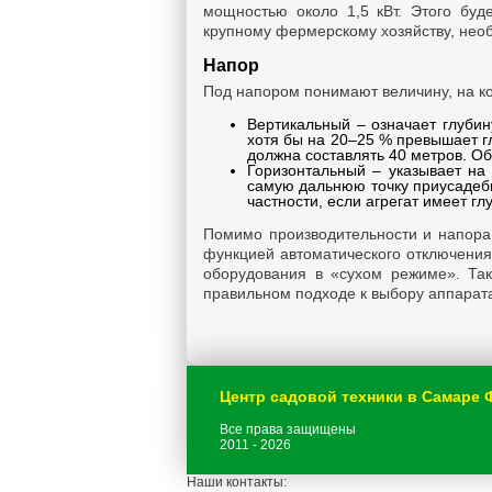
мощностью около 1,5 кВт. Этого буд
крупному фермерскому хозяйству, нео
Напор
Под напором понимают величину, на ко
Вертикальный – означает глубин
хотя бы на 20–25 % превышает г
должна составлять 40 метров. О
Горизонтальный – указывает на
самую дальнюю точку приусадебн
частности, если агрегат имеет гл
Помимо производительности и напора
функцией автоматического отключения
оборудования в «сухом режиме». Так
правильном подходе к выбору аппарата
Центр садовой техники в Самаре
Все права защищены
2011 - 2026
Наши контакты: