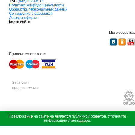
Тел.:
(846)997-08-10
с
Политика конфиденциальности
а
Обработка персональных данных
д
Соглашение с рассылкой
о
Договор-оферта
в
Карта сайта
а
я
Мы в соцсетях:
т
е
х
н
и
Принимаем к оплате:
к
а
м
т
д
с
а
Этот сайт
д
продвигаем мы
о
в
а
я
т
е
х
с
Предложение на сайте не является публичной офертой. Уточняйте
н
а
информацию у менеджера.
В наличии
и
д
к
о
а
в