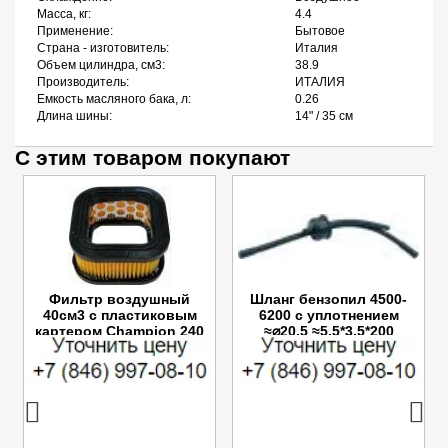
Масса, кг:
4.4
Применение:
Бытовое
Страна - изготовитель:
Италия
Объем цилиндра, см3:
38.9
Производитель:
ИТАЛИЯ
Емкость масляного бака, л:
0.26
Длина шины:
14" / 35 см
С этим товаром покупают
Фильтр воздушный
Шланг бензопил 4500-
40см3 с пластиковым
6200 с уплотнением
картером Champion 240
≈⌀20,5 ≈5.5*3.5*200