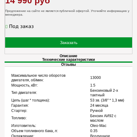
14 990 руб
Предложение на сайте не является публичной офертой. Уточняйте информацию у
менеджера.
Заказать
Описание
Технические характеристики
Отзывы
Максимальное число оборотов
13000
двигателя, об/мин:
Мощность, кВт:
1.5
Бензиновый 2-х
Тип двигателя:
тактный
Цепь (шаг * толщина):
53 зв. (3/8" * 1,3 мм)
Гарантия:
24 месяца
Стартер:
Ручной
Бензин АИ92 с
Топливо:
маслом
Изготовитель:
Oleo-Mac
Объем топливного бака, л:
0.35
Охлаждение:
Воздушное