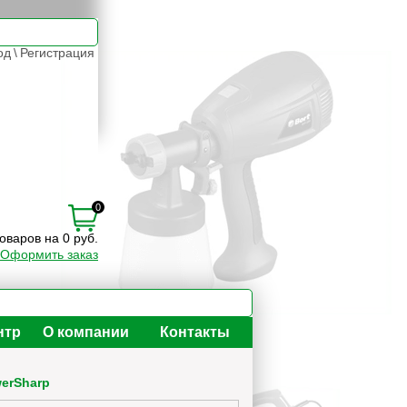
од
\
Регистрация
0
товаров на 0 руб.
Оформить заказ
нтр
О компании
Контакты
erSharp