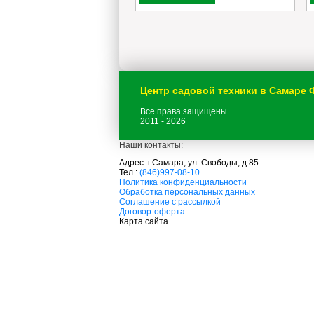
Центр садовой техники в Самаре
Все права защищены
2011 - 2026
Наши контакты:
Адрес: г.Самара, ул. Свободы, д.85
Тел.:
(846)997-08-10
с
Политика конфиденциальности
а
Обработка персональных данных
д
Соглашение с рассылкой
о
Договор-оферта
в
Карта сайта
а
я
т
е
х
н
и
к
а