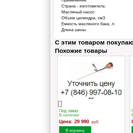
Применение:
Страна - изготовитель:
Масляный насос:
Объем цилиндра, см3:
Емкость масляного бака, л:
Длина шины:
С этим товаром покупа
Похожие товары
нокосилка бензиновая
Бензокоса Oleo-Mac SPARTA
Mac G 48 TBQ COMFORT
25
PLUS
ичии
В наличии
:
79 990
Цена:
29 990
руб.
руб.
орзину
В корзину