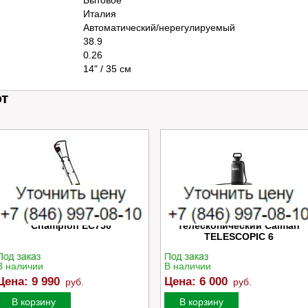
Бытовое
Италия
Автоматический/нерегулируемый
38.9
0.26
14" / 35 см
ют
Электрический культиватор
Опрыскиватель ручной
Champion EC750
телескопический Caiman
TELESCOPIC 6
В наличии
В наличии
Цена:
9 990
Цена:
6 000
руб.
руб.
В корзину
В корзину