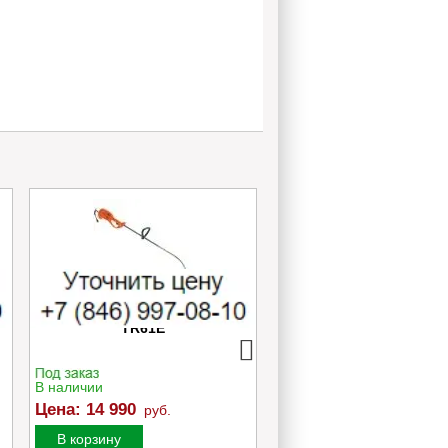
Электротриммер Oleo-Mac
Опрыскиватель руч
TR61E
телескопический Ca
TELESCOPIC 12
В наличии
В наличии
Цена:
8 000
руб.
Цена:
14 990
руб.
В корзину
В корзину