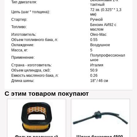
Бензиновый 2-х
Тип двигателя:
тактный
72 зв. (0.325" * 1,3
Цепь (шаг * толщина):
мм)
Стартер:
Ручной
Бензин АИ92 с
Топливо:
маслом
Изготовитель:
Oleo-Mac
Объем топливного бака, л:
0.55
Охлаждение:
Воздушное
Масса, кг:
5
Полупрофессионал
Применение:
ьное
Страна - изготовитель:
Италия
Объем цилиндра, см3:
50.9
Емкость масляного бака, л:
0.26
Длина шины:
18" / 46 см
С этим товаром покупают
Фильтр воздушный
Шланг бензопил 4500-