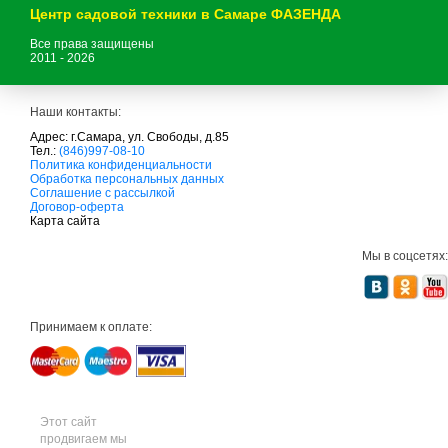
Центр садовой техники в Самаре ФАЗЕНДА
Все права защищены
2011 - 2026
Наши контакты:
Адрес: г.Самара, ул. Свободы, д.85
Тел.:
(846)997-08-10
с
Политика конфиденциальности
а
Обработка персональных данных
д
Соглашение с рассылкой
о
Договор-оферта
в
Карта сайта
а
я
Мы в соцсетях:
т
е
х
н
и
Принимаем к оплате:
к
а
м
т
д
с
а
Этот сайт
д
продвигаем мы
о