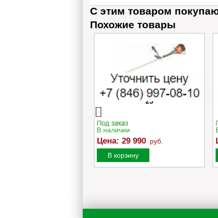
С этим товаром покупа
Похожие товары
нокосилка бензиновая
Бензокоса Oleo-Mac SPARTA
Mac G 48 TBQ COMFORT
25
PLUS
ичии
В наличии
:
79 990
Цена:
29 990
руб.
руб.
орзину
В корзину