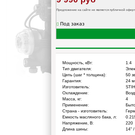
Предложение на сайте не является публичной офер
Мощность, кВт:
1.4
Тип двигателя:
Элек
Цепь (шаг * толщина):
50 зв
Гарантия:
24 м
Изготовитель:
STI
Охлаждение:
Воз
Масса, кг:
4
Применение:
Быт
Страна - изготовитель:
Гер
Емкость масляного бака, л:
0.21
Напряжение, В:
220
Длина шины:
14" 