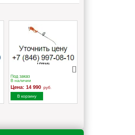
Электротриммер Oleo-Mac
Опрыскиватель руч
TR61E
телескопический Ca
TELESCOPIC 12
В наличии
В наличии
Цена:
8 000
руб.
Цена:
14 990
руб.
В корзину
В корзину