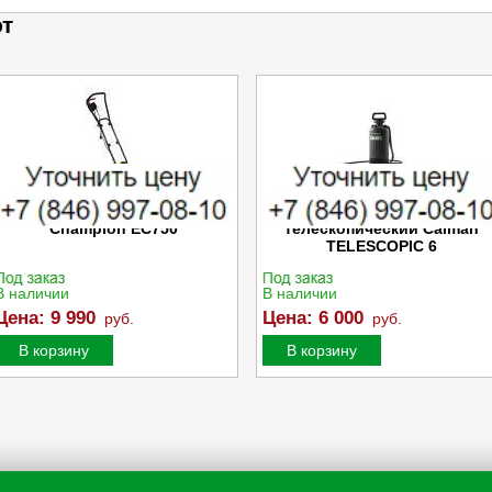
ют
Электрический культиватор
Опрыскиватель ручной
Champion EC750
телескопический Caiman
TELESCOPIC 6
В наличии
В наличии
Цена:
9 990
Цена:
6 000
руб.
руб.
В корзину
В корзину