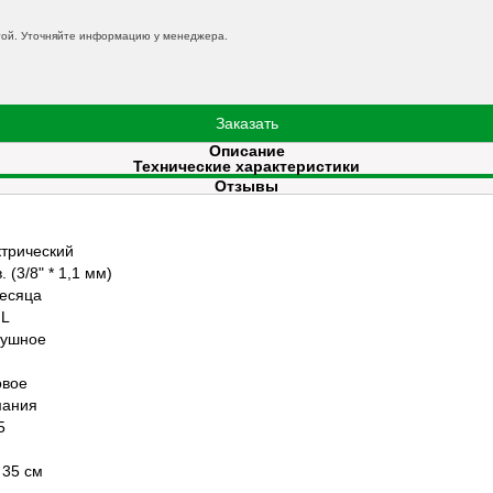
той. Уточняйте информацию у менеджера.
Заказать
Описание
Технические характеристики
Отзывы
трический
. (3/8" * 1,1 мм)
есяца
HL
душное
овое
мания
5
/ 35 см