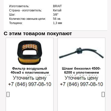
Изготовитель:
BRAIT
Страна - изготовитель:
Китай
Шаг:
3/8"
Количество звеньев цепи:
56 зв.
Толщина:
1,3 мм
С этим товаром покупают
Фильтр воздушный
Шланг бензопил 4500-
40см3 с пластиковым
6200 с уплотнением
картером Champion 240
≈⌀20,5 ≈5.5*3.5*200