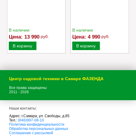
В наличии
В наличии
Цена:
13 990
руб.
Цена:
4 990
руб.
В корзину
В корзину
Центр садовой техники в Самаре ФАЗЕНДА
Все права защищены
2011 - 2026
Наши контакты:
Адрес: г.Самара, ул. Свободы, д.85
Тел.:
(846)997-08-10
с
Политика конфиденциальности
а
Обработка персональных данных
д
Соглашение с рассылкой