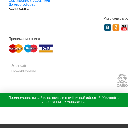
д
Соглашение с рассылкой
о
Договор-оферта
в
Карта сайта
а
я
Мы в соцсетях:
т
е
х
н
и
Принимаем к оплате:
к
а
м
т
д
с
а
Этот сайт
д
продвигаем мы
о
в
а
я
т
е
х
с
Предложение на сайте не является публичной офертой. Уточняйте
н
а
информацию у менеджера.
и
д
к
о
а
в
ш
а
т
я
и
т