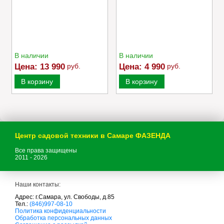
В наличии
В наличии
Цена:
13 990
руб.
Цена:
4 990
руб.
В корзину
В корзину
Центр садовой техники в Самаре ФАЗЕНДА
Все права защищены
2011 - 2026
Наши контакты:
Адрес: г.Самара, ул. Свободы, д.85
Тел.:
(846)997-08-10
с
Политика конфиденциальности
а
Обработка персональных данных