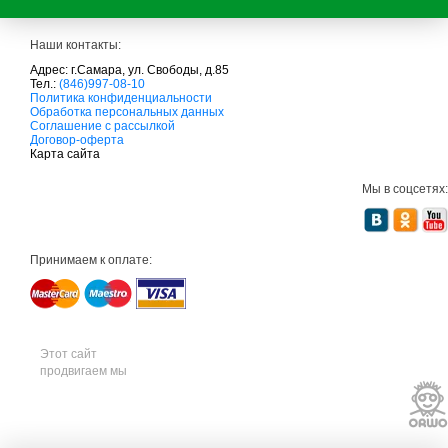
Наши контакты:
Адрес: г.Самара, ул. Свободы, д.85
Тел.:
(846)997-08-10
с
Политика конфиденциальности
а
Обработка персональных данных
д
Соглашение с рассылкой
о
Договор-оферта
в
Карта сайта
а
я
Мы в соцсетях:
т
е
х
н
и
Принимаем к оплате:
к
а
м
т
д
с
а
Этот сайт
д
продвигаем мы
о
в
а
я
т
е