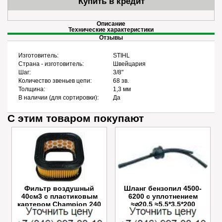
Купить в кредит
Описание
Технические характеристики
Отзывы
Изготовитель:
STIHL
Страна - изготовитель:
Швейцария
Шаг:
3/8"
Количество звеньев цепи:
68 зв.
Толщина:
1,3 мм
В наличии (для сортировки):
Да
С этим товаром покупают
Фильтр воздушный
Шланг бензопил 4500-
40см3 с пластиковым
6200 с уплотнением
картером Champion 240
≈⌀20,5 ≈5.5*3.5*200