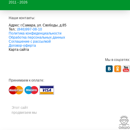
2011 - 2026
Наши контакты:
Адрес: г.Самара, ул. Свободы, д.85
Тел.:
(846)997-08-10
с
Политика конфиденциальности
а
Обработка персональных данных
д
Соглашение с рассылкой
о
Договор-оферта
в
Карта сайта
а
я
Мы в соцсетях:
т
е
х
н
и
Принимаем к оплате:
к
а
м
т
д
с
а
Этот сайт
д
продвигаем мы
о
в
а
я