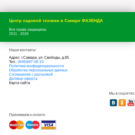
Центр садовой техники в Самаре ФАЗЕНДА
Все права защищены
2011 - 2026
Наши контакты:
Адрес: г.Самара, ул. Свободы, д.85
Тел.:
(846)997-08-10
с
Политика конфиденциальности
а
Обработка персональных данных
д
Соглашение с рассылкой
о
Договор-оферта
в
Карта сайта
а
я
Мы в соцсетях:
т
е
х
н
и
Принимаем к оплате:
к
а
м
т
д