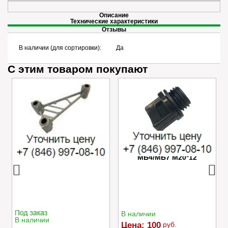
Описание
Технические характеристики
Отзывы
В наличии (для сортировки):
Да
С этим товаром покупают
Успокоитель цепи
Пробка маслозаливного
Caiman VARIO
отверстия редуктора
МБ4/МБ7 M20*12
В наличии
В наличии
Цена:
100
руб.