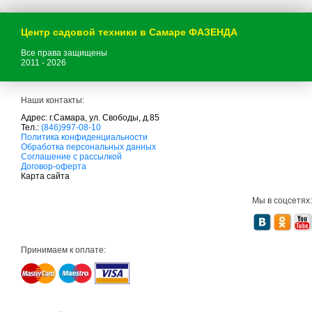
Центр садовой техники в Самаре ФАЗЕНДА
Все права защищены
2011 - 2026
Наши контакты:
Адрес: г.Самара, ул. Свободы, д.85
Тел.:
(846)997-08-10
с
Политика конфиденциальности
а
Обработка персональных данных
д
Соглашение с рассылкой
о
Договор-оферта
в
Карта сайта
а
я
Мы в соцсетях:
т
е
х
н
и
Принимаем к оплате:
к
а
м
т
д
с