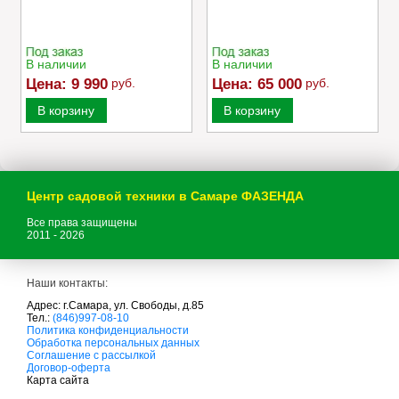
В наличии
В наличии
Цена:
9 990
руб.
Цена:
65 000
руб.
В корзину
В корзину
Центр садовой техники в Самаре ФАЗЕНДА
Все права защищены
2011 - 2026
Наши контакты:
Адрес: г.Самара, ул. Свободы, д.85
Тел.:
(846)997-08-10
с
Политика конфиденциальности
а
Обработка персональных данных
д
Соглашение с рассылкой
о
Договор-оферта
в
Карта сайта
а