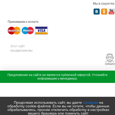
я
Мы в соцсетях:
т
е
х
н
и
Принимаем к оплате:
к
а
м
т
д
с
а
Этот сайт
д
продвигаем мы
о
в
а
я
т
е
х
с
Предложение на сайте не является публичной офертой. Уточняйте
н
а
информацию у менеджера.
В наличии
и
д
к
о
а
в
ш
а
т
я
и
т
Продолжая использовать сайт, вы даете
согласие
на
л
е
обработку cookie-файлов. Если вы не хотите, чтобы данные
ь
х
обрабатывались, просим отключить обработку в настройках
с
н
вашего браузера или покинуть сайт.
а
и