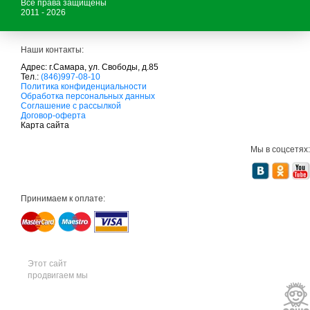
Все права защищены
2011 - 2026
Наши контакты:
Адрес: г.Самара, ул. Свободы, д.85
Тел.:
(846)997-08-10
с
Политика конфиденциальности
а
Обработка персональных данных
д
Соглашение с рассылкой
о
Договор-оферта
в
Карта сайта
а
я
Мы в соцсетях:
т
е
х
н
и
Принимаем к оплате:
к
а
м
т
д
с
а
Этот сайт
д
продвигаем мы
о
в
а
я