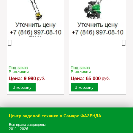
Электрический
Культиватор Caiman
культиватор Champion
MOKKO 40 C2
EC750
В наличии
В наличии
Цена:
9 990
руб.
Цена:
65 000
руб.
В корзину
В корзину
Центр садовой техники в Самаре ФАЗЕНДА
Все права защищены
2011 - 2026