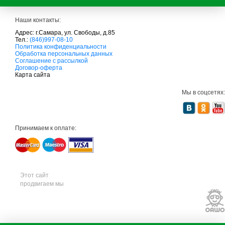
Наши контакты:
Адрес: г.Самара, ул. Свободы, д.85
Тел.:
(846)997-08-10
с
Политика конфиденциальности
а
Обработка персональных данных
д
Соглашение с рассылкой
о
Договор-оферта
в
Карта сайта
а
я
Мы в соцсетях:
т
е
х
н
и
Принимаем к оплате:
к
а
м
т
д
с
а
Этот сайт
д
продвигаем мы
о
в
а
я
т
е