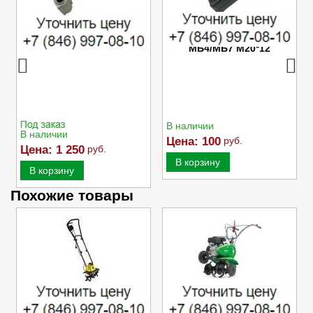
Успокоитель цепи
Пробка маслозаливного
Caiman VARIO
отверстия редуктора
МБ4/МБ7 M20*12
В наличии
В наличии
Цена:
100
руб.
Цена:
1 250
руб.
В корзину
В корзину
Похожие товары
Электрический
Культиватор Caiman
культиватор Champion
MOKKO 40 C2