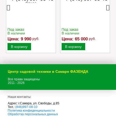
EC750
В наличии
В наличии
Цена:
9 990
руб.
Цена:
65 000
руб.
В корзину
В корзину
Центр садовой техники в Самаре ФАЗЕНДА
Все права защищены
2011 - 2026
Наши контакты:
Адрес: г.Самара, ул. Свободы, д.85
Тел.:
(846)997-08-10
с
Политика конфиденциальности
а
Обработка персональных данных