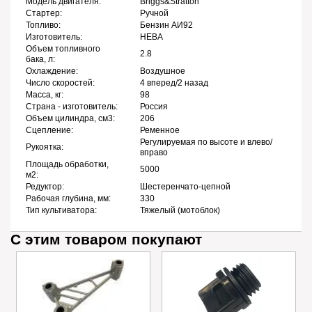
Модель двигателя:
Briggs&Stratton
Стартер:
Ручной
Топливо:
Бензин АИ92
Изготовитель:
НЕВА
Объем топливного
2.8
бака, л:
Охлаждение:
Воздушное
Число скоростей:
4 вперед/2 назад
Масса, кг:
98
Страна - изготовитель:
Россия
Объем цилиндра, см3:
206
Сцепление:
Ременное
Регулируемая по высоте и влево/
Рукоятка:
вправо
Площадь обработки,
5000
м2:
Редуктор:
Шестеренчато-цепной
Рабочая глубина, мм:
330
Тип культиватора:
Тяжелый (мотоблок)
С этим товаром покупают