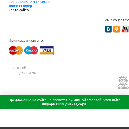
д
Соглашение с рассылкой
о
Договор-оферта
в
Карта сайта
а
я
Мы в соцсетях:
т
е
х
н
и
Принимаем к оплате:
к
а
м
т
д
с
а
Этот сайт
д
продвигаем мы
о
в
а
я
т
е
х
с
Предложение на сайте не является публичной офертой. Уточняйте
н
а
информацию у менеджера.
В наличии
и
д
к
о
а
в
ш
а
т
я
и
т