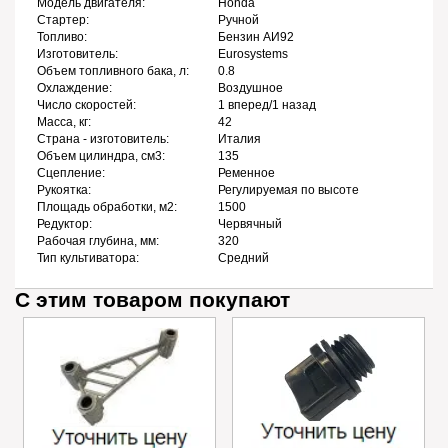
Модель двигателя:
Honda
Стартер:
Ручной
Топливо:
Бензин АИ92
Изготовитель:
Eurosystems
Объем топливного бака, л:
0.8
Охлаждение:
Воздушное
Число скоростей:
1 вперед/1 назад
Масса, кг:
42
Страна - изготовитель:
Италия
Объем цилиндра, см3:
135
Сцепление:
Ременное
Рукоятка:
Регулируемая по высоте
Площадь обработки, м2:
1500
Редуктор:
Червячный
Рабочая глубина, мм:
320
Тип культиватора:
Средний
С этим товаром покупают
Успокоитель цепи
Пробка маслозаливного