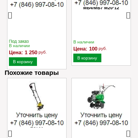
Caiman VARIO
отверстия редуктора
МБ4/МБ7 M20*12
В наличии
В наличии
Цена:
100
руб.
Цена:
1 250
руб.
В корзину
В корзину
Похожие товары
Электрический
Культиватор Caiman
культиватор Champion
MOKKO 40 C2
EC750