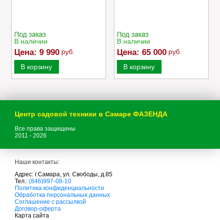
В наличии
В наличии
Цена:
9 990
руб.
Цена:
65 000
руб.
В корзину
В корзину
Центр садовой техники в Самаре ФАЗЕНДА
Все права защищены
2011 - 2026
Наши контакты:
Адрес: г.Самара, ул. Свободы, д.85
Тел.:
(846)997-08-10
с
Политика конфиденциальности
а
Обработка персональных данных
д
Соглашение с рассылкой
о
Договор-оферта
в
Карта сайта