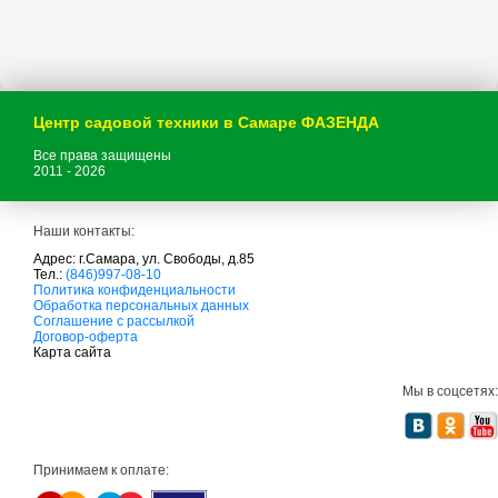
Центр садовой техники в Самаре ФАЗЕНДА
Все права защищены
2011 - 2026
Наши контакты:
Адрес: г.Самара, ул. Свободы, д.85
Тел.:
(846)997-08-10
с
Политика конфиденциальности
а
Обработка персональных данных
д
Соглашение с рассылкой
о
Договор-оферта
в
Карта сайта
а
я
Мы в соцсетях:
т
е
х
н
и
Принимаем к оплате:
к
а