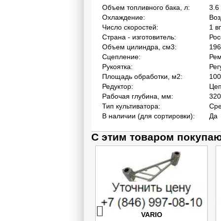
Объем топливного бака, л:
3.6
Охлаждение:
Во
Число скоростей:
1 в
Страна - изготовитель:
Рос
Объем цилиндра, см3:
196
Сцепление:
Ре
Рукоятка:
Рег
Площадь обработки, м2:
100
Редуктор:
Це
Рабочая глубина, мм:
320
Тип культиватора:
Ср
В наличии (для сортировки):
Да
С этим товаром покупа
380 Lw Ремень Rubena
Успокоитель цепи Caiman
13x1350Li ≈13*1390
VARIO