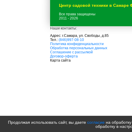
Центр садовой техники в Самаре
Все права защищены
2011 - 2026
Наши контакты:
Адрес: г.Самара, ул. Свободы, д.85
Тел.:
(846)997-08-10
с
Политика конфиденциальности
а
Обработка персональных данных
д
Соглашение с рассылкой
о
Договор-оферта
в
Карта сайта
а
я
т
е
х
н
и
к
а
м
т
д
с
а
Продолжая использовать сайт, вы даете
согласие
на обработку
д
обработку в настр
о
в