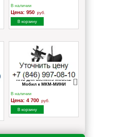
В наличии
В наличии
Цена:
950
Цена:
600
руб.
руб.
В корзину
В корзину
0
КНО для Sterwins Model1/
Культиватор аккумуля
Мобил к МКМ-МИНИ
Greenworks G40TL c 1
Ач и ЗУ
В наличии
В наличии
Цена:
4 700
Цена:
28 990
руб.
руб.
В корзину
В корзину