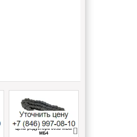
Цепь редуктора 50зв МБ3/
Ремень Ruben Z-610
МБ4
≈10*630