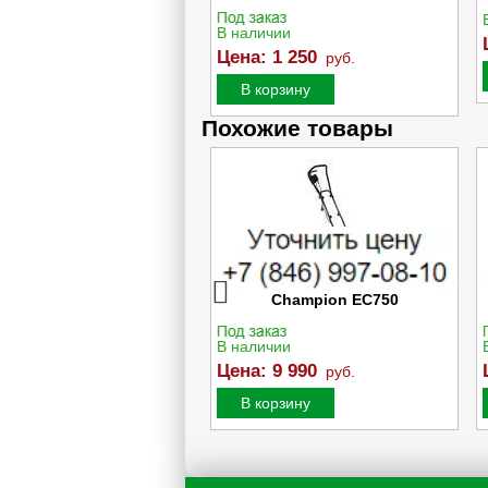
ичии
В наличии
:
1 200
руб.
Цена:
1 250
руб.
орзину
В корзину
Похожие товары
мень (МБ Целина-380)
Электрический культиватор
5PJ406 ≈5*12*420
Champion EC750
ичии
В наличии
:
300
руб.
Цена:
9 990
руб.
орзину
В корзину