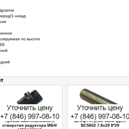
здушное
перед/1 назад
сия
менное
улируемая по высоте
00
пной
едний
ют
Пробка маслозаливного
Штифт втулки вала фрез
отверстия редуктора МБ4/
BC5602 7.8x29 8*29