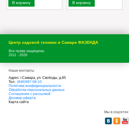
В корзину
В корзину
Центр садовой техники в Самаре ФАЗЕНДА
Все права защищены
2011 - 2026
Наши контакты:
Адрес: г.Самара, ул. Свободы, д.85
Тел.:
(846)997-08-10
с
Политика конфиденциальности
а
Обработка персональных данных
д
Соглашение с рассылкой
о
Договор-оферта
в
Карта сайта
а
я
Мы в соцсетях:
т
е
х
н