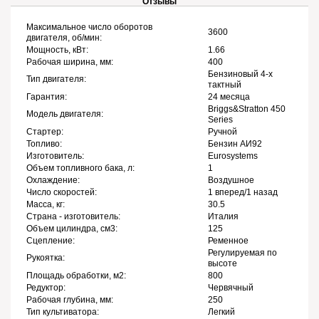
Отзывы
Максимальное число оборотов
3600
двигателя, об/мин:
Мощность, кВт:
1.66
Рабочая ширина, мм:
400
Бензиновый 4-х
Тип двигателя:
тактный
Гарантия:
24 месяца
Briggs&Stratton 450
Модель двигателя:
Series
Стартер:
Ручной
Топливо:
Бензин АИ92
Изготовитель:
Eurosystems
Объем топливного бака, л:
1
Охлаждение:
Воздушное
Число скоростей:
1 вперед/1 назад
Масса, кг:
30.5
Страна - изготовитель:
Италия
Объем цилиндра, см3:
125
Сцепление:
Ременное
Регулируемая по
Рукоятка:
высоте
Площадь обработки, м2:
800
Редуктор:
Червячный
Рабочая глубина, мм:
250
Тип культиватора:
Легкий