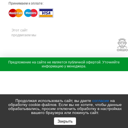
и
Принимаем к оплате:
к
а
м
т
д
с
а
Этот сайт
д
продвигаем мы
о
в
а
я
т
е
х
с
Предложение на сайте не является публичной офертой. Уточняйте
н
а
информацию у менеджера.
и
д
к
о
а
в
ш
а
т
я
и
т
л
е
ь
х
Продолжая использовать сайт, вы даете
согласие
на
с
н
обработку cookie-файлов. Если вы не хотите, чтобы данные
а
и
обрабатывались, просим отключить обработку в настройках
д
к
вашего браузера или покинуть сайт.
о
а
в
м
Закрыть
а
т
я
д