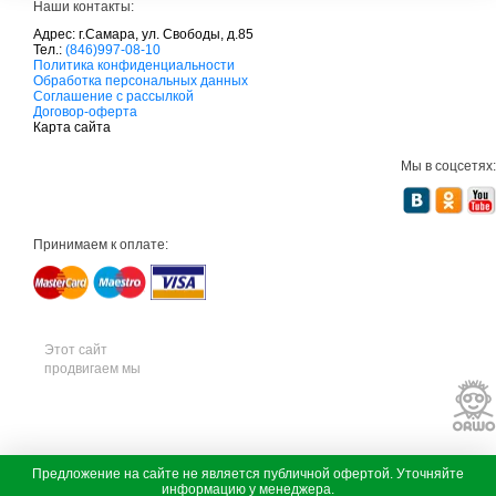
Наши контакты:
Адрес: г.Самара, ул. Свободы, д.85
Тел.:
(846)997-08-10
с
Политика конфиденциальности
а
Обработка персональных данных
д
Соглашение с рассылкой
о
Договор-оферта
в
Карта сайта
а
я
Мы в соцсетях:
т
е
х
н
и
Принимаем к оплате:
к
а
м
т
д
с
а
Этот сайт
д
продвигаем мы
о
в
а
я
т
е
х
с
Предложение на сайте не является публичной офертой. Уточняйте
н
а
информацию у менеджера.
В наличии