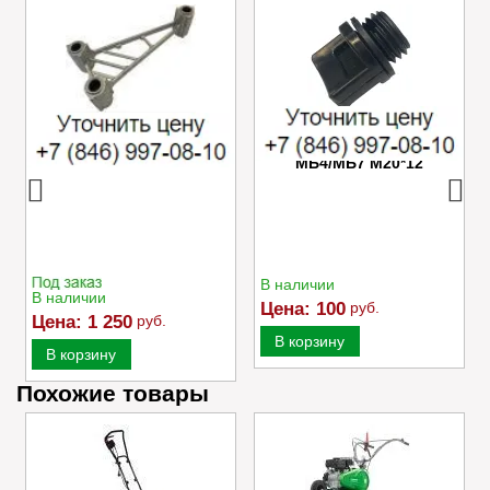
Успокоитель цепи
Пробка маслозаливного
Caiman VARIO
отверстия редуктора
МБ4/МБ7 M20*12
В наличии
В наличии
Цена:
100
руб.
Цена:
1 250
руб.
В корзину
В корзину
Похожие товары