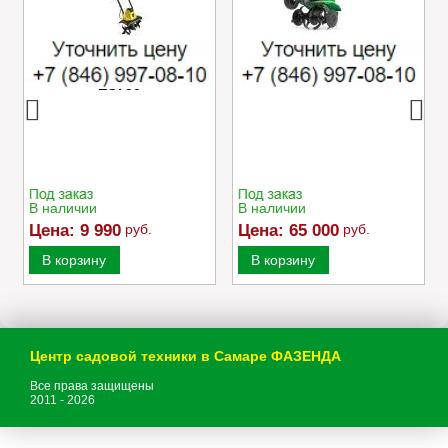
Электрический
Культиватор Caiman
культиватор Champion
MOKKO 40 C2
EC750
В наличии
В наличии
Цена:
9 990
руб.
Цена:
65 000
руб.
В корзину
В корзину
Центр садовой техники в Самаре ФАЗЕНДА
Все права защищены
2011 - 2026