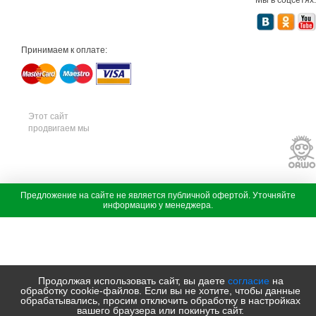
т
е
х
н
и
Принимаем к оплате:
к
а
м
т
д
с
а
Этот сайт
д
продвигаем мы
о
в
а
я
т
е
х
с
Предложение на сайте не является публичной офертой. Уточняйте
н
а
информацию у менеджера.
и
д
к
о
а
в
ш
а
т
я
и
т
л
е
Продолжая использовать сайт, вы даете
согласие
на
ь
х
обработку cookie-файлов. Если вы не хотите, чтобы данные
с
н
обрабатывались, просим отключить обработку в настройках
а
и
вашего браузера или покинуть сайт.
д
к