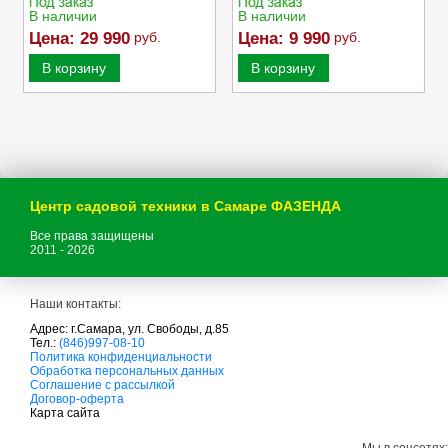
В наличии
В наличии
Цена:
29 990
руб.
Цена:
9 990
руб.
В корзину
В корзину
Центр садовой техники в Самаре ФАЗЕНДА
Все права защищены
2011 - 2026
Наши контакты:
Адрес: г.Самара, ул. Свободы, д.85
Тел.:
(846)997-08-10
с
Политика конфиденциальности
а
Обработка персональных данных
д
Соглашение с рассылкой
о
Договор-оферта
в
Карта сайта
а
я
Мы в соцсетях: