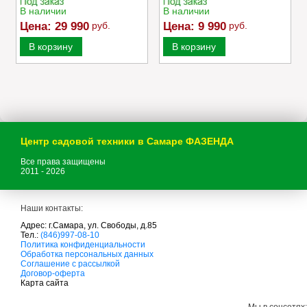
В наличии
В наличии
Цена:
29 990
руб.
Цена:
9 990
руб.
В корзину
В корзину
Центр садовой техники в Самаре ФАЗЕНДА
Все права защищены
2011 - 2026
Наши контакты:
Адрес: г.Самара, ул. Свободы, д.85
Тел.:
(846)997-08-10
с
Политика конфиденциальности
а
Обработка персональных данных
д
Соглашение с рассылкой
о
Договор-оферта
в
Карта сайта
а
я
Мы в соцсетях: