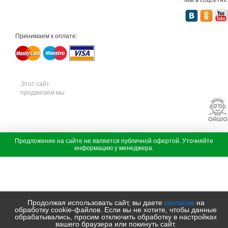
т
е
х
н
и
Принимаем к оплате:
к
а
м
т
д
с
а
Этот сайт
д
продвигаем мы
о
в
а
я
т
е
х
с
Предложение на сайте не является публичной офертой. Уточняйте
н
а
информацию у менеджера.
и
д
к
о
а
в
ш
а
т
я
и
т
л
е
Продолжая использовать сайт, вы даете
согласие
на
ь
х
обработку cookie-файлов. Если вы не хотите, чтобы данные
с
н
обрабатывались, просим отключить обработку в настройках
а
и
вашего браузера или покинуть сайт.
д
к