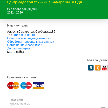
Центр садовой техники в Самаре ФАЗЕНДА
Все права защищены
2011 - 2026
Наши контакты:
Адрес: г.Самара, ул. Свободы, д.85
Тел.:
(846)997-08-10
с
Политика конфиденциальности
а
Обработка персональных данных
д
Соглашение с рассылкой
о
Договор-оферта
в
Карта сайта
а
я
Мы в соцсетях:
т
е
х
н
и
Принимаем к оплате:
к
а
м
т
д
с
а
Этот сайт
д
продвигаем мы
о