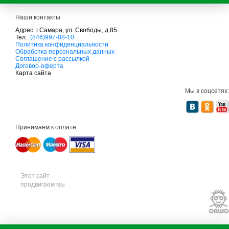
Наши контакты:
Адрес: г.Самара, ул. Свободы, д.85
Тел.:
(846)997-08-10
с
Политика конфиденциальности
а
Обработка персональных данных
д
Соглашение с рассылкой
о
Договор-оферта
в
Карта сайта
а
я
Мы в соцсетях:
т
е
х
н
и
Принимаем к оплате:
к
а
м
т
д
с
а
Этот сайт
д
продвигаем мы
о
в
а
я
т
е