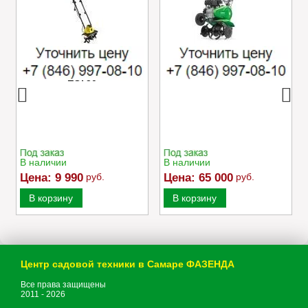
Электрический
Культиватор Caiman
культиватор Champion
MOKKO 40 C2
EC750
В наличии
В наличии
Цена:
9 990
руб.
Цена:
65 000
руб.
В корзину
В корзину
Центр садовой техники в Самаре ФАЗЕНДА
Все права защищены
2011 - 2026