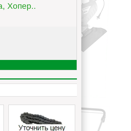
, Хопер..