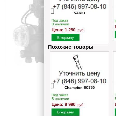
380 Lw Ремень Rubena
Успокоитель цепи Caiman
13x1350Li ≈13*1390
VARIO
ичии
В наличии
:
1 200
руб.
Цена:
1 250
руб.
орзину
В корзину
Похожие товары
мень (МБ Целина-380)
Электрический культиватор
5PJ406 ≈5*12*420
Champion EC750
ичии
В наличии
:
300
руб.
Цена:
9 990
руб.
орзину
В корзину