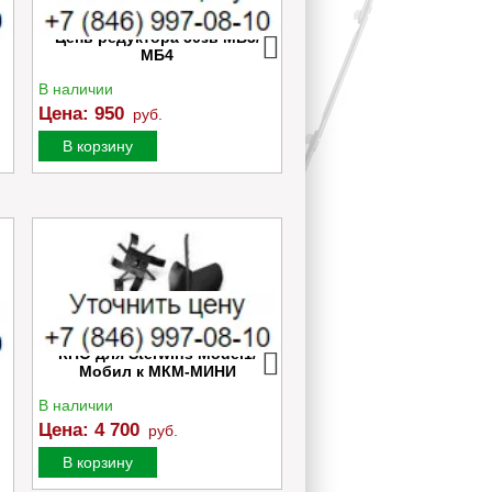
Цепь редуктора 50зв МБ3/
Ремень Ruben Z-610
МБ4
≈10*630
В наличии
В наличии
Цена:
950
Цена:
600
руб.
руб.
В корзину
В корзину
0
КНО для Sterwins Model1/
Культиватор аккумуля
Мобил к МКМ-МИНИ
Greenworks G40TL c 1
Ач и ЗУ
В наличии
В наличии
Цена:
4 700
Цена:
28 990
руб.
руб.
В корзину
В корзину