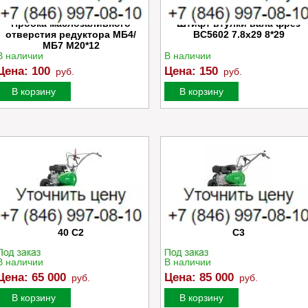
Пробка маслозаливного
Штифт втулки вала фрез
отверстия редуктора МБ4/
BC5602 7.8x29 8*29
МБ7 M20*12
В наличии
В наличии
Цена:
100
Цена:
150
руб.
руб.
В корзину
В корзину
Культиватор Caiman MOKKO
Культиватор Caiman TRIO 7
40 C2
C3
В наличии
В наличии
Цена:
65 000
Цена:
85 000
руб.
руб.
В корзину
В корзину