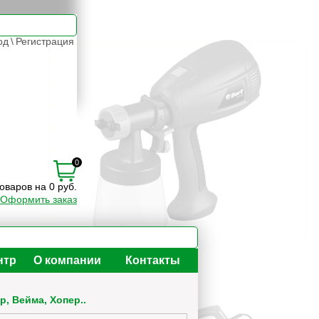
од
\
Регистрация
0
товаров на 0 руб.
Оформить заказ
нтр
О компании
Контакты
, Вейма, Хопер..