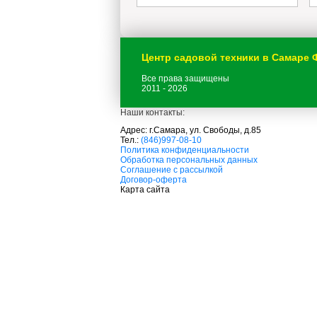
Центр садовой техники в Самаре
Все права защищены
2011 - 2026
Наши контакты:
Адрес: г.Самара, ул. Свободы, д.85
Тел.:
(846)997-08-10
с
Политика конфиденциальности
а
Обработка персональных данных
д
Соглашение с рассылкой
о
Договор-оферта
в
Карта сайта
а
я
т
е
х
н
и
к
а
м
В наличии
т
д