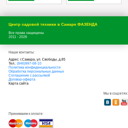
Центр садовой техники в Самаре ФАЗЕНДА
Все права защищены
2011 - 2026
Наши контакты:
Адрес: г.Самара, ул. Свободы, д.85
Тел.:
(846)997-08-10
с
Политика конфиденциальности
а
Обработка персональных данных
д
Соглашение с рассылкой
о
Договор-оферта
в
Карта сайта
а
я
Мы в соцсетях:
т
е
х
н
и
Принимаем к оплате:
к
а
м
т