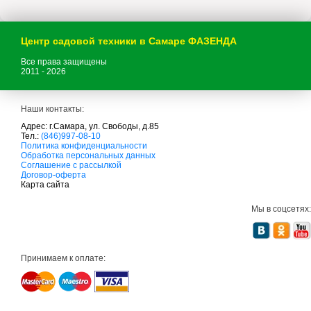
Центр садовой техники в Самаре ФАЗЕНДА
Все права защищены
2011 - 2026
Наши контакты:
Адрес: г.Самара, ул. Свободы, д.85
Тел.:
(846)997-08-10
с
Политика конфиденциальности
а
Обработка персональных данных
д
Соглашение с рассылкой
о
Договор-оферта
в
Карта сайта
а
я
Мы в соцсетях:
т
е
х
н
и
Принимаем к оплате:
к
а
м
т
д
с