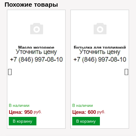
Похожие товары
s
Масло моторное
Бутылка для топливной
VILLARTEC 4T Snow (SAE
смеси VILLARTEC 1л арт.
10W-30) 1л
6020010000
В наличии
В наличии
Цена:
950
руб.
Цена:
600
руб.
В корзину
В корзину