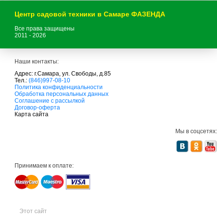
Центр садовой техники в Самаре ФАЗЕНДА
Все права защищены
2011 - 2026
Наши контакты:
Адрес: г.Самара, ул. Свободы, д.85
Тел.:
(846)997-08-10
с
Политика конфиденциальности
а
Обработка персональных данных
д
Соглашение с рассылкой
о
Договор-оферта
в
Карта сайта
а
я
Мы в соцсетях:
т
е
х
н
и
Принимаем к оплате:
к
а
м
т
д
с
а
Этот сайт
д