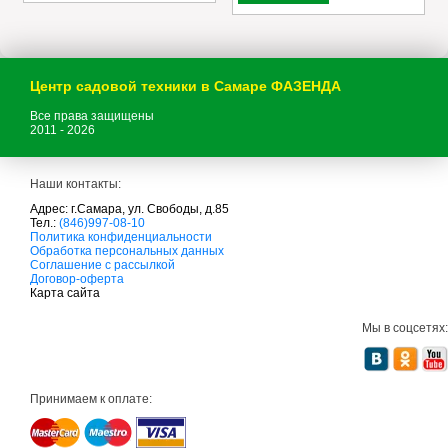
Центр садовой техники в Самаре ФАЗЕНДА
Все права защищены
2011 - 2026
Наши контакты:
Адрес: г.Самара, ул. Свободы, д.85
Тел.:
(846)997-08-10
с
Политика конфиденциальности
а
Обработка персональных данных
д
Соглашение с рассылкой
о
Договор-оферта
в
Карта сайта
а
я
Мы в соцсетях:
т
е
х
н
и
Принимаем к оплате:
к
а
м
т