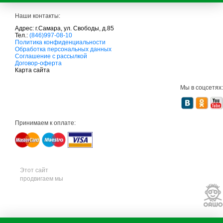
Наши контакты:
Адрес: г.Самара, ул. Свободы, д.85
Тел.:
(846)997-08-10
с
Политика конфиденциальности
а
Обработка персональных данных
д
Соглашение с рассылкой
о
Договор-оферта
в
Карта сайта
а
я
Мы в соцсетях:
т
е
х
н
и
Принимаем к оплате:
к
а
м
т
д
с
а
Этот сайт
д
продвигаем мы
о
в
а
я
т
е