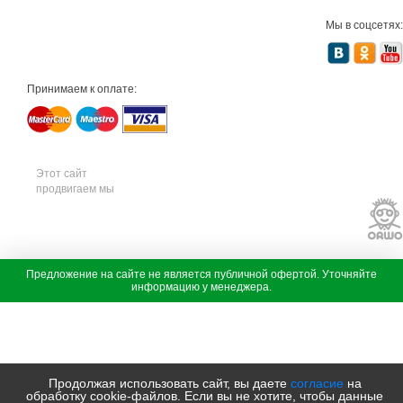
а
я
Мы в соцсетях:
т
е
х
н
и
Принимаем к оплате:
к
а
м
т
д
с
а
Этот сайт
д
продвигаем мы
о
в
а
я
т
е
х
с
Предложение на сайте не является публичной офертой. Уточняйте
н
а
информацию у менеджера.
и
д
к
о
а
в
ш
а
т
я
и
т
л
е
Продолжая использовать сайт, вы даете
согласие
на
ь
х
обработку cookie-файлов. Если вы не хотите, чтобы данные
с
н