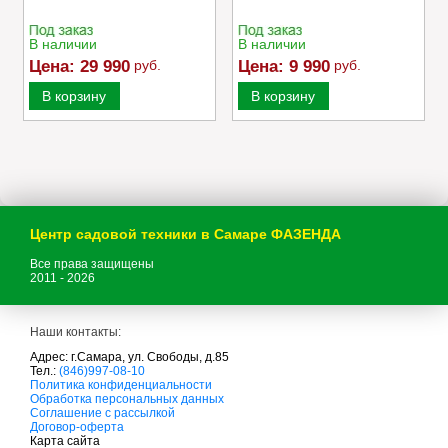
В наличии
В наличии
Цена:
29 990
руб.
Цена:
9 990
руб.
В корзину
В корзину
Центр садовой техники в Самаре ФАЗЕНДА
Все права защищены
2011 - 2026
Наши контакты:
Адрес: г.Самара, ул. Свободы, д.85
Тел.:
(846)997-08-10
с
Политика конфиденциальности
а
Обработка персональных данных
д
Соглашение с рассылкой
о
Договор-оферта
в
Карта сайта