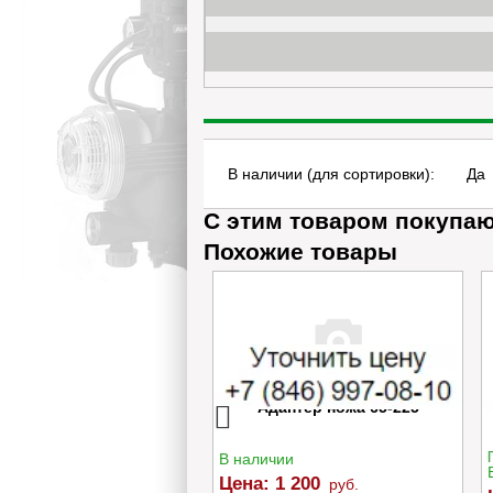
В наличии (для сортировки):
Да
С этим товаром покупа
Похожие товары
ь редуктора 50зв МБ3/
Адаптер ножа 65-225
МБ4
ичии
В наличии
:
950
Цена:
1 200
руб.
руб.