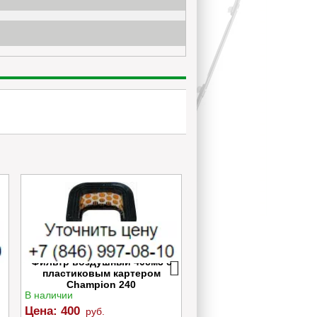
Фильтр воздушный 40см3 с
Шланг бензопил 4500-
пластиковым картером
уплотнением ≈⌀20
Champion 240
≈5.5*3.5*200
В наличии
В наличии
Цена:
400
Цена:
200
руб.
руб.