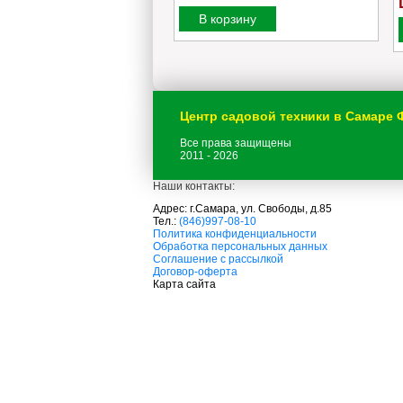
орзину
В корзину
Центр садовой техники в Самаре
Все права защищены
2011 - 2026
Наши контакты:
Адрес: г.Самара, ул. Свободы, д.85
Тел.:
(846)997-08-10
с
Политика конфиденциальности
а
Обработка персональных данных
д
Соглашение с рассылкой
о
Договор-оферта
в
Карта сайта
а
я
т
е
х
н
и
к
а