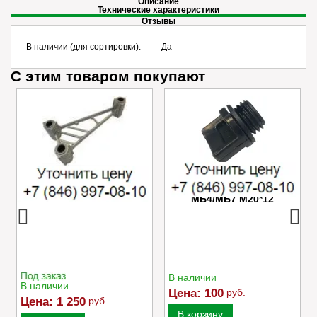
Описание
Технические характеристики
Отзывы
В наличии (для сортировки):
Да
С этим товаром покупают
Успокоитель цепи
Пробка маслозаливного
Caiman VARIO
отверстия редуктора
МБ4/МБ7 M20*12
В наличии
В наличии
Цена:
100
руб.
Цена:
1 250
руб.
В корзину