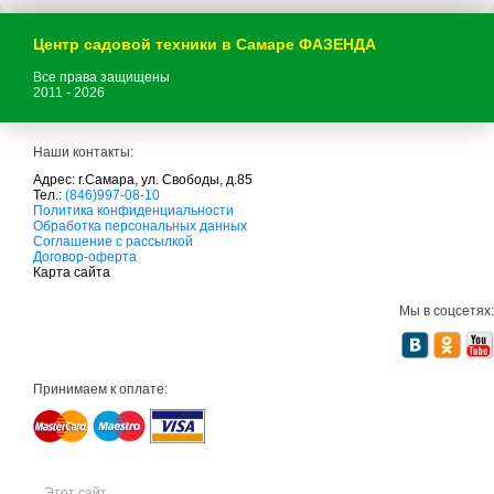
Центр садовой техники в Самаре ФАЗЕНДА
Все права защищены
2011 - 2026
Наши контакты:
Адрес: г.Самара, ул. Свободы, д.85
Тел.:
(846)997-08-10
с
Политика конфиденциальности
а
Обработка персональных данных
д
Соглашение с рассылкой
о
Договор-оферта
в
Карта сайта
а
я
Мы в соцсетях:
т
е
х
н
и
Принимаем к оплате:
к
а
м
т
д
с
а
Этот сайт