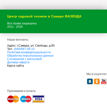
Центр садовой техники в Самаре ФАЗЕНДА
Все права защищены
2011 - 2026
Наши контакты:
Адрес: г.Самара, ул. Свободы, д.85
Тел.:
(846)997-08-10
с
Политика конфиденциальности
а
Обработка персональных данных
д
Соглашение с рассылкой
о
Договор-оферта
в
Карта сайта
а
я
Мы в соцсетях:
т
е
х
н
и
Принимаем к оплате:
к
а
м
т
д