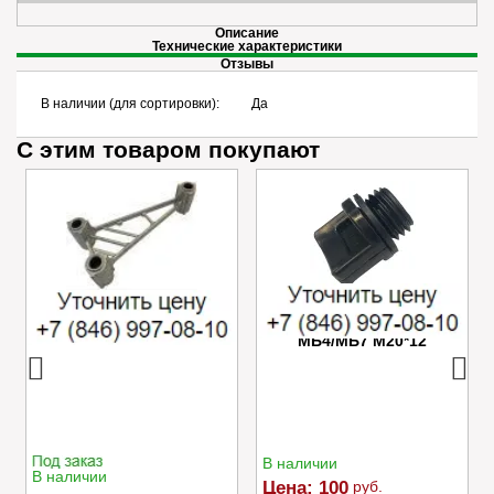
Описание
Технические характеристики
Отзывы
В наличии (для сортировки):
Да
С этим товаром покупают
Успокоитель цепи
Пробка маслозаливного
Caiman VARIO
отверстия редуктора
МБ4/МБ7 M20*12
В наличии
В наличии
Цена:
100
руб.