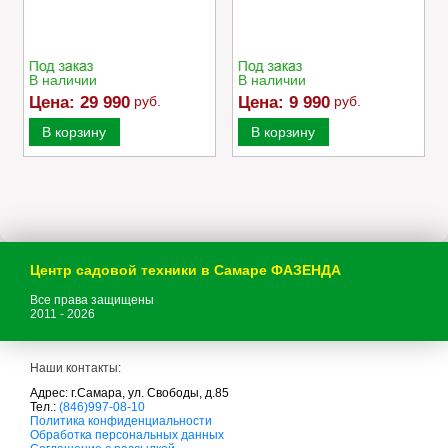
В наличии
В наличии
Цена:
29 990
руб.
Цена:
9 990
руб.
В корзину
В корзину
Центр садовой техники в Самаре ФАЗЕНДА
Все права защищены
2011 - 2026
Наши контакты:
Адрес: г.Самара, ул. Свободы, д.85
Тел.:
(846)997-08-10
с
Политика конфиденциальности
а
Обработка персональных данных