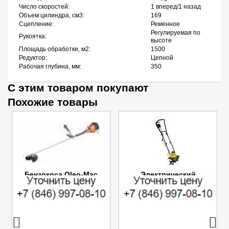
Число скоростей:
1 вперед/1 назад
Объем цилиндра, см3:
169
Сцепление:
Ременное
Регулируемая по
Рукоятка:
высоте
Площадь обработки, м2:
1500
Редуктор:
Цепной
Рабочая глубина, мм:
350
С этим товаром покупают
Похожие товары
Бензокоса Oleo-Mac
Электрический
SPARTA 25
культиватор Champion
EC750