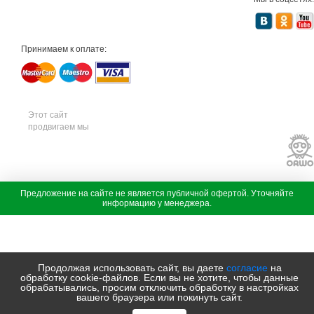
т
е
х
н
и
Принимаем к оплате:
к
а
м
т
д
с
а
Этот сайт
д
продвигаем мы
о
в
а
я
т
е
х
с
Предложение на сайте не является публичной офертой. Уточняйте
н
а
информацию у менеджера.
и
д
к
о
а
в
ш
а
т
я
и
т
Продолжая использовать сайт, вы даете
согласие
на
л
е
обработку cookie-файлов. Если вы не хотите, чтобы данные
ь
х
обрабатывались, просим отключить обработку в настройках
с
н
вашего браузера или покинуть сайт.
а
и
д
к