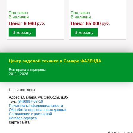
В наличии
В наличии
Цена:
9 990
руб.
Цена:
65 000
руб.
В корзину
В корзину
Центр садовой техники в Самаре ФАЗЕНДА
Все права защищены
2011 - 2026
Наши контакты:
Адрес: г.Самара, ул. Свободы, д.85
Тел.:
(846)997-08-10
с
Политика конфиденциальности
а
Обработка персональных данных
д
Соглашение с рассылкой
о
Договор-оферта
в
Карта сайта
а
я
Мы в соцсетях: