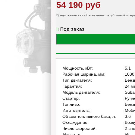
54 190 руб
Предложение на сайте не является публичной офер
Мощность, кВт:
5.1
Рабочая ширина, мм:
1030
Тип двигателя:
Бенз
Гарантия:
24 м
Модель двигателя:
Suba
Стартер:
Ручн
Топливо:
Бенз
Изготовитель:
Моб
Объем топливного бака, л:
3.6
Охлаждение:
Возд
Число скоростей:
2 вп
Масса, кг:
55