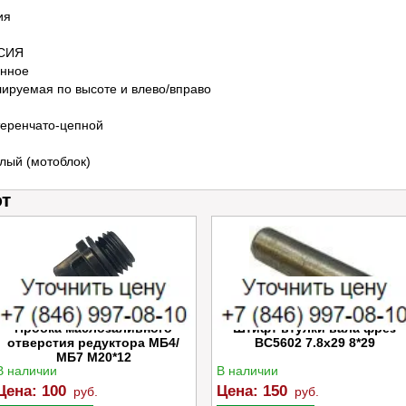
ия
СИЯ
нное
лируемая по высоте и влево/вправо
еренчато-цепной
лый (мотоблок)
ют
Пробка маслозаливного
Штифт втулки вала фрез
отверстия редуктора МБ4/
BC5602 7.8x29 8*29
МБ7 M20*12
В наличии
В наличии
Цена:
100
Цена:
150
руб.
руб.