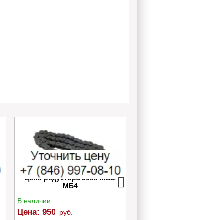
Цепь редуктора 50зв МБ3/
Ремень Ruben Z-610
МБ4
≈10*630
В наличии
В наличии
Цена:
950
Цена:
600
руб.
руб.