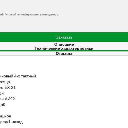
той. Уточняйте информацию у менеджера.
Заказать
Описание
Технические характеристики
Отзывы
иновый 4-х тактный
есяца
ru EX-21
ой
ин АИ92
илК
ушное
еред/1 назад