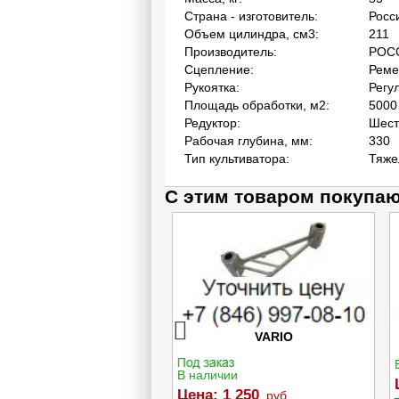
Страна - изготовитель:
Росс
Объем цилиндра, см3:
211
Производитель:
РОС
Сцепление:
Реме
Рукоятка:
Регу
Площадь обработки, м2:
5000
Редуктор:
Шест
Рабочая глубина, мм:
330
Тип культиватора:
Тяже
С этим товаром покупа
380 Lw Ремень Rubena
Успокоитель цепи Caiman
13x1350Li ≈13*1390
VARIO
ичии
В наличии
:
1 200
руб.
Цена:
1 250
руб.