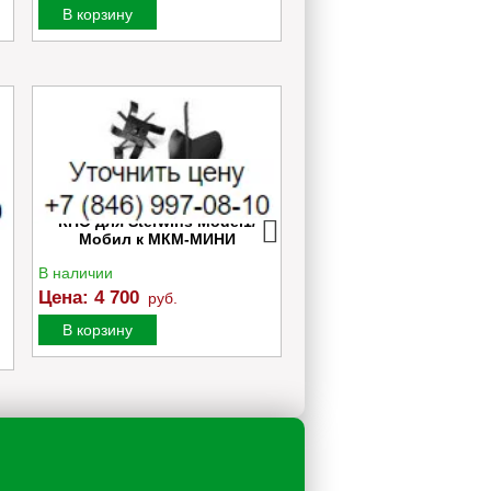
В корзину
В корзину
0
КНО для Sterwins Model1/
Культиватор аккумуля
Мобил к МКМ-МИНИ
Greenworks G40TL c 1
Ач и ЗУ
В наличии
В наличии
Цена:
4 700
Цена:
28 990
руб.
руб.
В корзину
В корзину