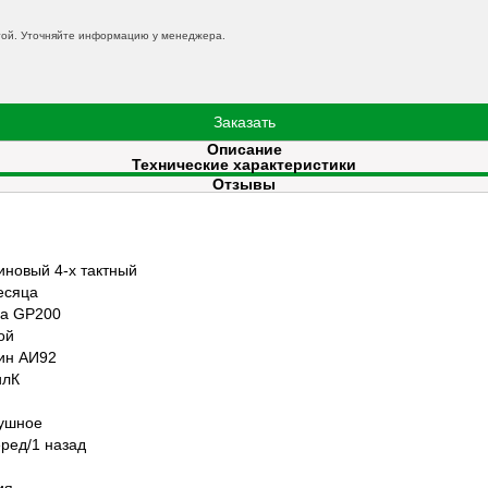
той. Уточняйте информацию у менеджера.
Заказать
Описание
Технические характеристики
Отзывы
иновый 4-х тактный
есяца
a GP200
ой
ин АИ92
илК
ушное
еред/1 назад