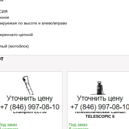
ия
СИЯ
нное
лируемая по высоте и влево/вправо
еренчато-цепной
лый (мотоблок)
ют
Электрический культиватор
Опрыскиватель ручной
Champion EC750
телескопический Caiman
TELESCOPIC 6
В наличии
В наличии