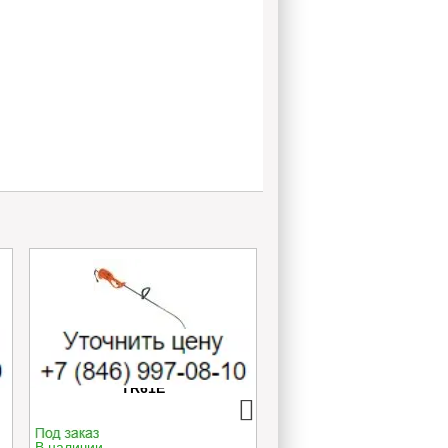
Электротриммер Oleo-Mac
Опрыскиватель руч
TR61E
телескопический Ca
TELESCOPIC 12
В наличии
В наличии