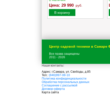
:
79 990
Цена:
29 990
руб.
руб.
орзину
В корзину
Центр садовой техники в Самаре
Все права защищены
2011 - 2026
Наши контакты:
Адрес: г.Самара, ул. Свободы, д.85
Тел.:
(846)997-08-10
с
Политика конфиденциальности
а
Обработка персональных данных
д
Соглашение с рассылкой
о
Договор-оферта
в
Карта сайта
а
я
т
е
х