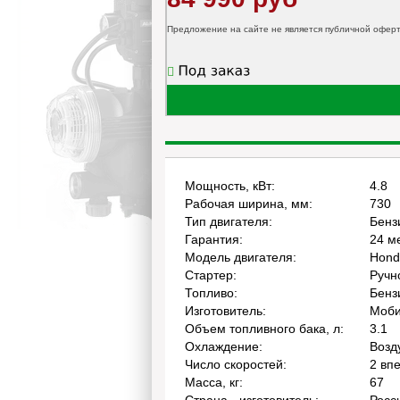
Предложение на сайте не является публичной офер
Мощность, кВт:
4.8
Рабочая ширина, мм:
730
Тип двигателя:
Бенз
Гарантия:
24 м
Модель двигателя:
Hond
Стартер:
Ручн
Топливо:
Бенз
Изготовитель:
Моб
Объем топливного бака, л:
3.1
Охлаждение:
Возд
Число скоростей:
2 вп
Масса, кг:
67