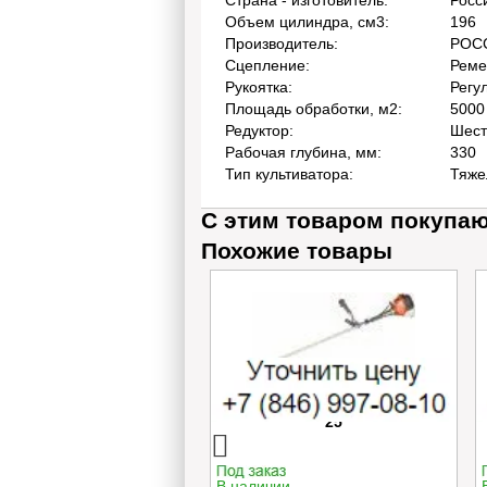
Страна - изготовитель:
Росс
Объем цилиндра, см3:
196
Производитель:
РОС
Сцепление:
Реме
Рукоятка:
Регу
Площадь обработки, м2:
5000
Редуктор:
Шест
Рабочая глубина, мм:
330
Тип культиватора:
Тяже
С этим товаром покупа
Похожие товары
нокосилка бензиновая
Бензокоса Oleo-Mac SPARTA
Mac G 48 TBQ COMFORT
25
PLUS
ичии
В наличии